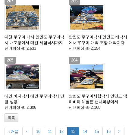
267
266
대천 쭈꾸미 낚시 안면도 쭈꾸미낚
안면도 주꾸미낚시 안면도 배낚시
시 내포항에서 대천 체험낚시까지
에서 쭈꾸미 대박 조황 대박치자
선녀피싱
2,633
선녀피싱
2,154
265
264
태안 바다낚시 태안 쭈꾸미낚시 만
안면도 쭈꾸미체험낚시 안면도 액
쿨 성공!
티비티 체험은 선녀피싱에서
선녀피싱
2,306
선녀피싱
2,168
목록
‹ 처음
<
10
11
12
13
14
15
16
>