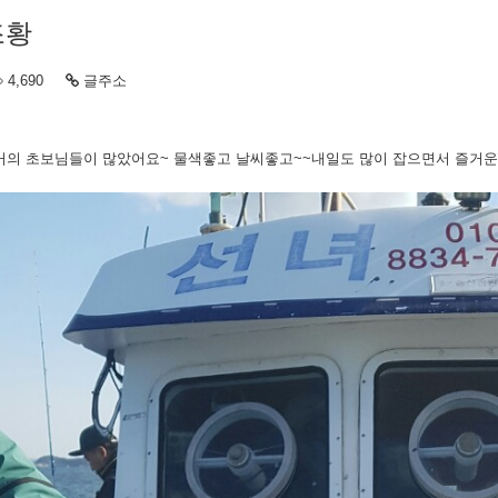
조황
4,690
글주소
거의 초보님들이 많았어요~ 물색좋고 날씨좋고~~내일도 많이 잡으면서 즐거운 