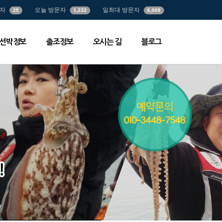
자
오늘 방문자
일최대 방문자
25
1,232
6,009
선박정보
출조정보
오시는 길
블로그