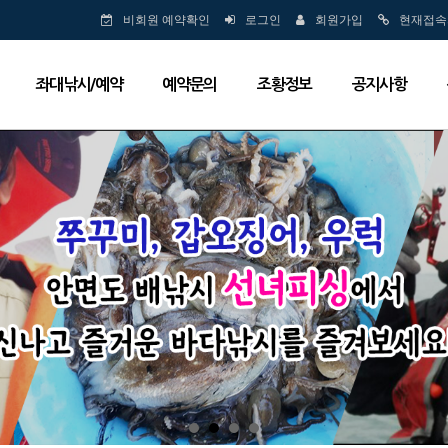
비회원 예약확인
로그인
회원가입
현재접속
좌대낚시/예약
예약문의
조황정보
공지사항