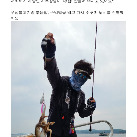
저희배에 자랑인 사무장님이 직!접! 만들어 주시고 있어요~
쭈삼불고기랑 볶음밥, 주먹밥을 먹고 다시 주꾸미 낚시를 진행했
어요~