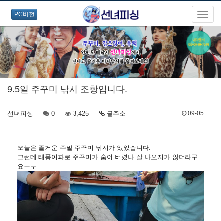
PC버전
9.5일 주꾸미 낚시 조항입니다.
선녀피싱
0
3,425
글주소
09-05
오늘은 즐거운 주말 주꾸미 낚시가 있었습니다.
그런데 태풍여파로 주꾸미가 숨어 버렸나 잘 나오지가 않더라구
요ㅜㅜ