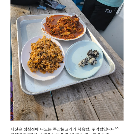
사진은 점심전에 나오는 쭈삼불고기와 볶음밥, 주먹밥입니다^^