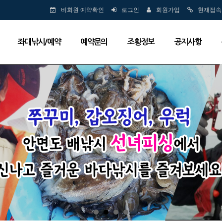
비회원 예약확인
로그인
회원가입
현재접속
좌대낚시/예약
예약문의
조황정보
공지사항