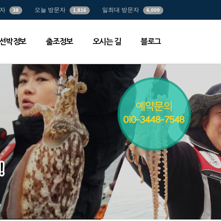
자
오늘 방문자
일최대 방문자
38
1,816
6,009
선박정보
출조정보
오시는 길
블로그